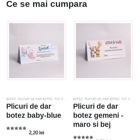
Ce se mai cumpara
BOTEZ
,
PLICURI DE DAR BOTEZ
,
TOT CE AI NEVOIE PENTRU NUNTA SAU BOTEZ
BOTEZ
,
PLICURI DE DAR BOTEZ
,
TOT CE AI NEVOIE PENTRU NUNTA SAU BOTEZ
Plicuri de dar
Plicuri de dar
botez baby-blue
botez gemeni -
maro si bej
2,20
lei
5.00
out of 5