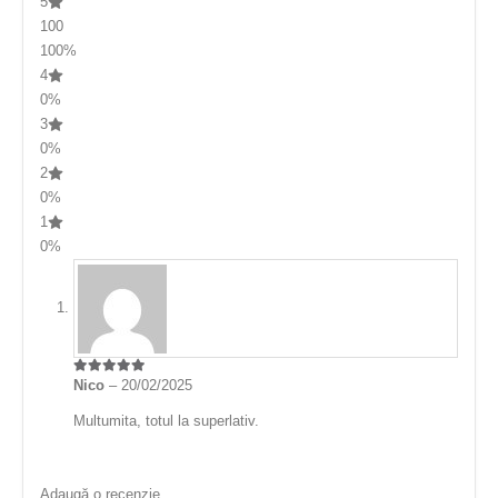
5
100
100%
4
0%
3
0%
2
0%
1
0%
Nico
–
20/02/2025
5
din 5
Multumita, totul la superlativ.
Adaugă o recenzie