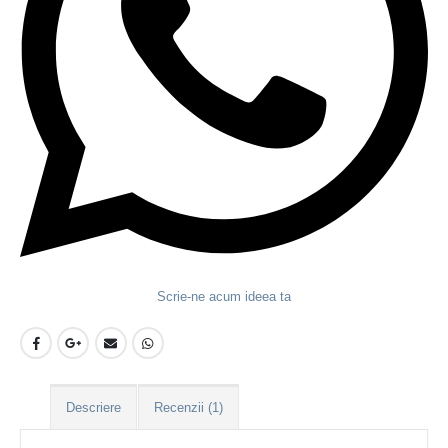
Scrie-ne acum ideea ta
Descriere
Recenzii (1)