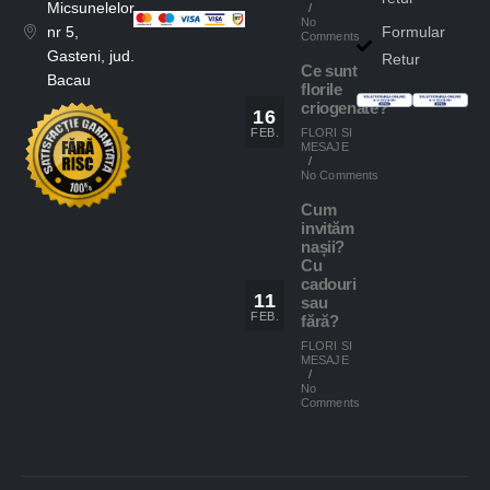
Micsunelelor,
/
No
Formular
nr 5,
Comments
Gasteni, jud.
Retur
Ce sunt
Bacau
florile
criogenate?
16
FLORI SI
FEB.
MESAJE
/
No Comments
Cum
invităm
nașii?
Cu
cadouri
11
sau
FEB.
fără?
FLORI SI
MESAJE
/
No
Comments