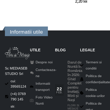
2,20
lei
5.00
out of 5
Informatii utile
UTILE
BLOG
LEGALE
Despre noi
Termeni si
Darul de
Nuntă în
Sc MEDIASEB
conditii
Contacteaza-
România
STUDIO Srl
în 2026:
ne
Politica de
Ghid
cui:
confidențialitate
Complet
Informatii
39565124
pentru
22
transport
Politica
Invitați,
FEB.
(+4) 0769
cookie-urilor
Mirii și
Foto Video
790 145
Nași
Nunti
Politica de
FLORI SI
str.
MESAJE
retur