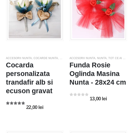
ACCESORII NUNTA
,
COCARDE NUNTA
,
NUNTA
ACCESORII NUNTA
,
NUNTA
,
TOT CE AI NEVOIE PENTRU NUNTA SAU BOTEZ
Cocarda
Funda Rosie
personalizata
Oglinda Masina
trandafir alb si
Nunta - 28x24 cm
ecuson gravat
13,00
lei
0
out of 5
22,00
lei
4.75
out of 5