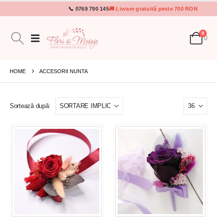
📞 0769 790 145
🚚 Livrare gratuită peste 700 RON
0
0
HOME
ACCESORII NUNTA
Sortează după: