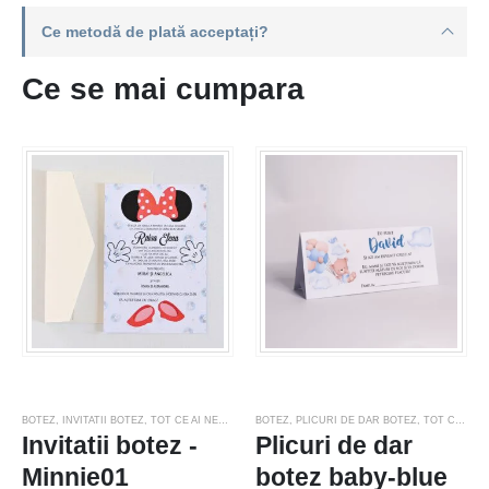
Ce metodă de plată acceptați?
Ce se mai cumpara
BOTEZ
,
INVITATII BOTEZ
,
TOT CE AI NEVOIE PENTRU NUNTA SAU BOTEZ
BOTEZ
,
PLICURI DE DAR BOTEZ
,
TOT CE AI NEVOIE PENTRU NUNTA SAU BOTEZ
Invitatii botez -
Plicuri de dar
Minnie01
botez baby-blue