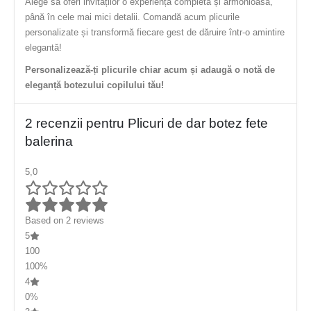
Alege să oferi invitaților o experiență completă și armonioasă,
până în cele mai mici detalii. Comandă acum plicurile
personalizate și transformă fiecare gest de dăruire într-o amintire
elegantă!
Personalizează-ți plicurile chiar acum și adaugă o notă de
eleganță botezului copilului tău!
2 recenzii pentru
Plicuri de dar botez fete
balerina
5,0
Based on 2 reviews
5
100
100%
4
0%