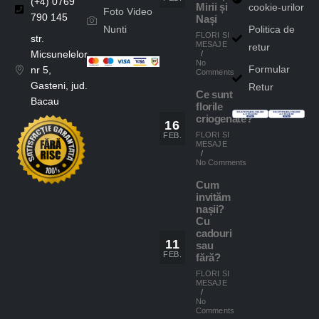
(+4) 0769
cookie-urilor
Mirii și
Foto Video
790 145
Nași
Nunti
Politica de
FLORI SI
str.
MESAJE
retur
Micsunelelor,
/
No
Formular
nr 5,
Comments
Gasteni, jud.
Retur
Ce sunt
Bacau
florile
criogenate?
16
FLORI SI
FEB.
MESAJE
/
No Comments
Cum
invităm
nașii?
Cu
cadouri
11
sau
FEB.
fără?
FLORI SI
MESAJE
/
No
Comments