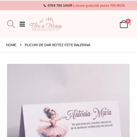
📞 0769 790 145
🚚 Livrare gratuită peste 700 RON
0
0
HOME
PLICURI DE DAR BOTEZ FETE BALERINA