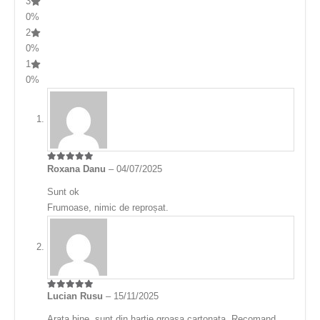
3
0%
2
0%
1
0%
Roxana Danu
–
04/07/2025
5
din 5
Sunt ok
Frumoase, nimic de reproșat.
Lucian Rusu
–
15/11/2025
5
din 5
Arata bine, sunt din hartie groasa cartonata. Recomand.