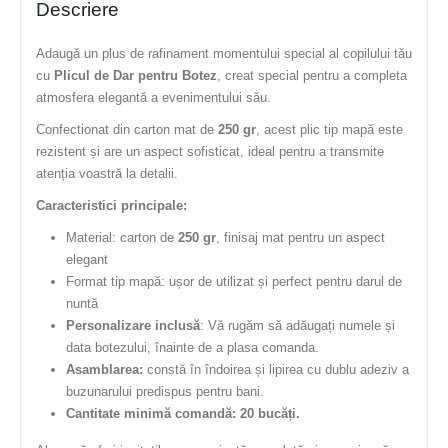
Descriere
Adaugă un plus de rafinament momentului special al copilului tău
cu
Plicul de Dar pentru Botez
, creat special pentru a completa
atmosfera elegantă a evenimentului său.
Confectionat din carton mat de
250 gr
, acest plic tip mapă este
rezistent și are un aspect sofisticat, ideal pentru a transmite
atenția voastră la detalii.
Caracteristici principale:
Material: carton de
250 gr
, finisaj mat pentru un aspect
elegant
Format tip mapă: ușor de utilizat și perfect pentru darul de
nuntă
Personalizare inclusă
: Vă rugăm să adăugați numele și
data botezului, înainte de a plasa comanda.
Asamblarea:
constă în îndoirea și lipirea cu dublu adeziv a
buzunarului predispus pentru bani.
Cantitate minimă comandă: 20 bucăți.