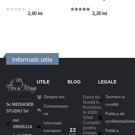
2,60
lei
2,20
lei
0
out of 5
5.00
out of 5
Informatii utile
UTILE
BLOG
LEGALE
Despre noi
Termeni si
Darul de
Nuntă în
Sc MEDIASEB
conditii
Contacteaza-
România
STUDIO Srl
în 2026:
ne
Politica de
Ghid
cui:
confidențialitate
Complet
Informatii
39565124
pentru
22
transport
Politica
Invitați,
FEB.