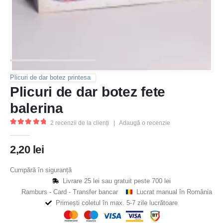
Plicuri de dar botez printesa
Plicuri de dar botez fete
balerina
2
recenzii de la clienți
|
Adaugă o recenzie
5.00
out of 5
2,20
lei
Cumpără în siguranță
Livrare 25 lei sau gratuit peste 700 lei
Ramburs - Card - Transfer bancar
Lucrat manual în România
Primești coletul în max. 5-7 zile lucrătoare