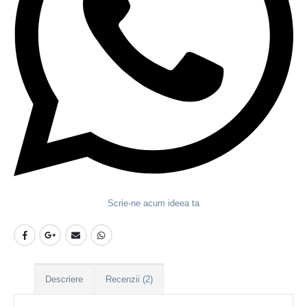
Scrie-ne acum ideea ta
Descriere
Recenzii (2)