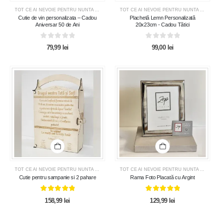
TOT CE AI NEVOIE PENTRU NUNTA SAU BOTEZ
,
CADOURI PENTRU BARBATI
,
CADOURI PE
TOT CE AI NEVOIE PENTRU NUNTA SAU BOTEZ
Cutie de vin personalizata – Cadou
Plachetă Lemn Personalizată
Aniversar 50 de Ani
20x23cm - Cadou Tătici
0
out of 5
0
out of 5
79,99
lei
99,00
lei
TOT CE AI NEVOIE PENTRU NUNTA SAU BOTEZ
,
CADOURI PENTRU BARBATI
,
CADOURI PE
TOT CE AI NEVOIE PENTRU NUNTA SAU BOTEZ
Cutie pentru sampanie si 2 pahare
Rama Foto Placată cu Argint
5.00
out of 5
5.00
out of 5
158,99
lei
129,99
lei