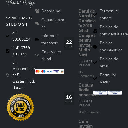
Despre noi
Termeni si
Darul de
Nuntă în
Sc MEDIASEB
conditii
Contacteaza-
România
STUDIO Srl
în 2026:
ne
Politica de
Ghid
cui:
confidențialitate
Complet
Informatii
39565124
pentru
22
transport
Politica
Invitați,
FEB.
(+4) 0769
cookie-urilor
Mirii și
Foto Video
790 145
Nași
Nunti
Politica de
FLORI SI
str.
MESAJE
retur
Micsunelelor,
/
No
Formular
nr 5,
Comments
Gasteni, jud.
Retur
Ce sunt
Bacau
florile
criogenate?
16
FLORI SI
FEB.
MESAJE
/
No Comments
Cum
invităm