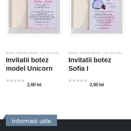
BOTEZ
,
INVITATII BOTEZ
,
TOT CE AI NEVOIE PENTRU NUNTA SAU BOTEZ
BOTEZ
,
INVITATII BOTEZ
,
TOT CE AI NEVOIE PENTRU NUNTA SAU BOTEZ
Invitatii botez
Invitatii botez
model Unicorn
Sofia I
2,60
lei
2,60
lei
0
out of 5
0
out of 5
Informatii utile