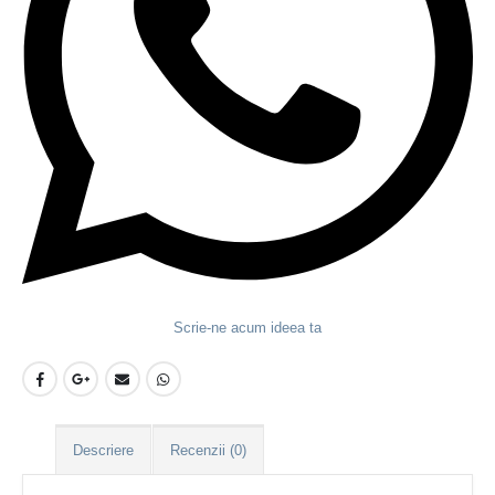
Scrie-ne acum ideea ta
Descriere
Recenzii (0)