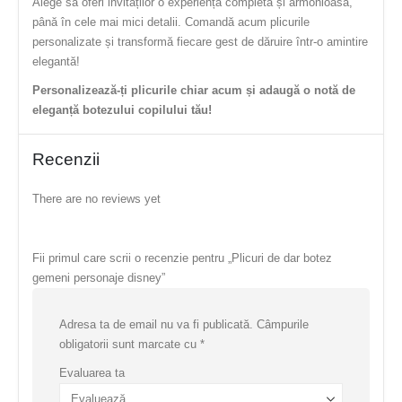
Alege să oferi invitaților o experiență completă și armonioasă,
până în cele mai mici detalii. Comandă acum plicurile
personalizate și transformă fiecare gest de dăruire într-o amintire
elegantă!
Personalizează-ți plicurile chiar acum și adaugă o notă de
eleganță botezului copilului tău!
Recenzii
There are no reviews yet
Fii primul care scrii o recenzie pentru „Plicuri de dar botez
gemeni personaje disney”
Adresa ta de email nu va fi publicată.
Câmpurile
obligatorii sunt marcate cu
*
Evaluarea ta