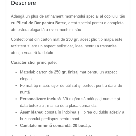
Descriere
Adaugă un plus de rafinament momentului special al copilului tău
cu
Plicul de Dar pentru Botez
, creat special pentru a completa
atmosfera elegantă a evenimentului său.
Confectionat din carton mat de
250 gr
, acest plic tip mapă este
rezistent și are un aspect sofisticat, ideal pentru a transmite
atenția voastră la detalii.
Caracteristici principale:
Material: carton de
250 gr
, finisaj mat pentru un aspect
elegant
Format tip mapă: ușor de utilizat și perfect pentru darul de
nuntă
Personalizare inclusă
: Vă rugăm să adăugați numele și
data botezului, înainte de a plasa comanda.
Asamblarea:
constă în îndoirea și lipirea cu dublu adeziv a
buzunarului predispus pentru bani.
Cantitate minimă comandă: 20 bucăți.