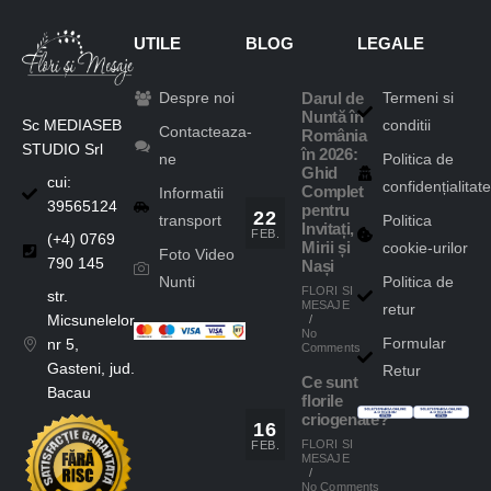
UTILE
BLOG
LEGALE
Despre noi
Termeni si
Darul de
Nuntă în
Sc MEDIASEB
conditii
Contacteaza-
România
STUDIO Srl
în 2026:
ne
Politica de
Ghid
cui:
confidențialitate
Complet
Informatii
39565124
pentru
22
transport
Politica
Invitați,
FEB.
(+4) 0769
cookie-urilor
Mirii și
Foto Video
790 145
Nași
Nunti
Politica de
FLORI SI
str.
MESAJE
retur
Micsunelelor,
/
No
Formular
nr 5,
Comments
Gasteni, jud.
Retur
Ce sunt
Bacau
florile
criogenate?
16
FLORI SI
FEB.
MESAJE
/
No Comments