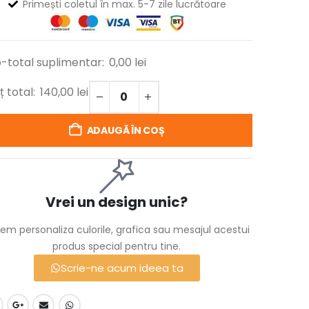
Primești coletul în max. 5-7 zile lucrătoare
-total suplimentar:
0,00
lei
ț total:
140,00
lei
ADAUGĂ ÎN COȘ
Vrei un design unic?
em personaliza culorile, grafica sau mesajul acestui
produs special pentru tine.
Scrie-ne acum ideea ta