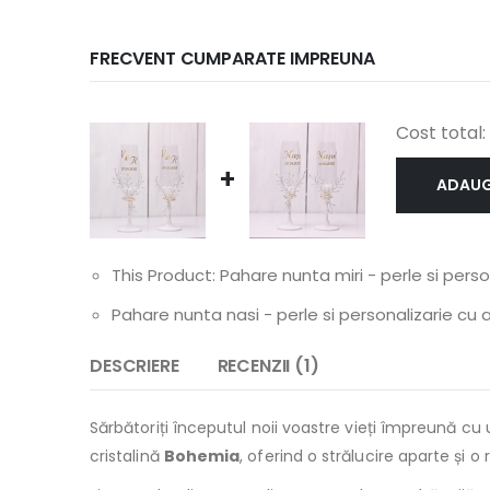
FRECVENT CUMPARATE IMPREUNA
Cost total:
+
ADAUG
This Product: Pahare nunta miri - perle si pers
Pahare nunta nasi - perle si personalizarie cu 
DESCRIERE
RECENZII (1)
Sărbătoriți începutul noii voastre vieți împreună c
cristalină
Bohemia
, oferind o strălucire aparte și o