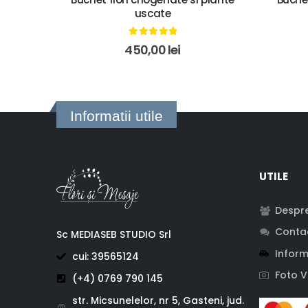
uscate
5.00
out of 5
450,00
lei
Informatii utile
UTILE
Despre
Conta
Sc MEDIASEB STUDIO Srl
Inform
cui: 39565124
Foto V
(+4) 0769 790 145
str. Micsunelelor, nr 5, Gasteni, jud.