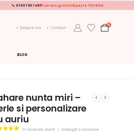
📞 0769 790 145
🚚 Livrare gratuită peste 700 RON
0
Despre noi
Contact
BLOG
ahare nunta miri –
erle si personalizare
u auriu
O recenzie client
|
Adaugă o recenzie