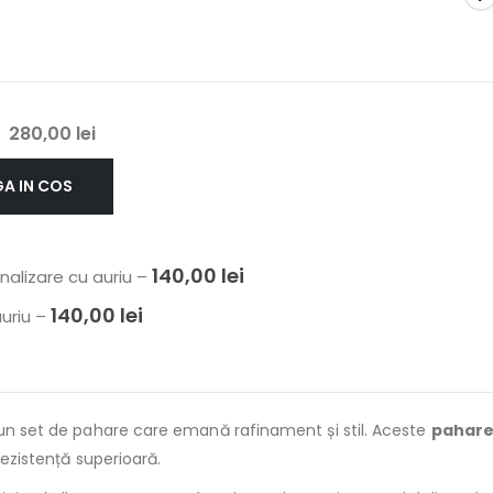
280,00
lei
A IN COS
140,00
lei
onalizare cu auriu
–
140,00
lei
auriu
–
u un set de pahare care emană rafinament și stil. Aceste
pahare
 rezistență superioară.