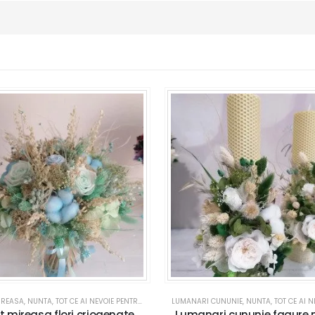
IREASA
,
NUNTA
,
TOT CE AI NEVOIE PENTRU NUNTA SAU BOTEZ
LUMANARI CUNUNIE
,
NUNTA
,
TOT CE AI NEVOIE PENT
 mireasa flori criogenate,
Lumanari cununie fagure 