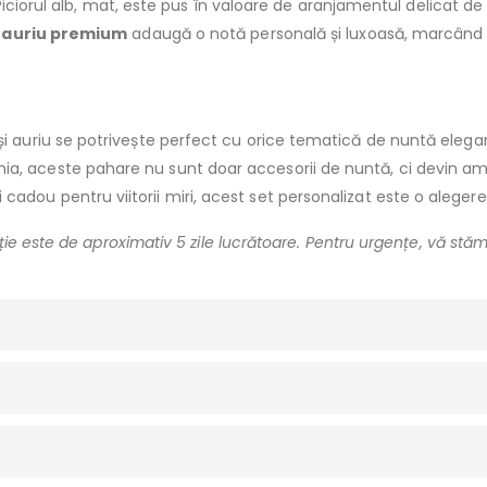
Piciorul alb, mat, este pus în valoare de aranjamentul delicat d
 auriu premium
adaugă o notă personală și luxoasă, marcând 
și auriu se potrivește perfect cu orice tematică de nuntă elega
, aceste pahare nu sunt doar accesorii de nuntă, ci devin amin
cadou pentru viitorii miri, acest set personalizat este o alegere
e este de aproximativ 5 zile lucrătoare. Pentru urgențe, vă stăm 