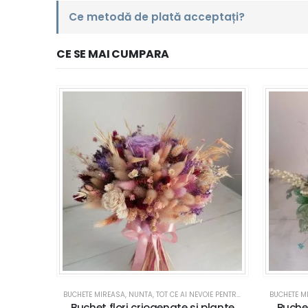
Ce metodă de plată acceptați?
CE SE MAI CUMPARA
BUCHETE MIREASA
,
NUNTA
,
TOT CE AI NEVOIE PENTRU NUNTA SAU BOTEZ
BUCHETE M
Buchet flori criogenate si plante
Buchet