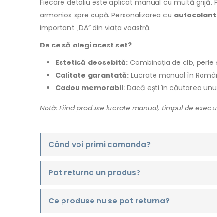
Fiecare detaliu este aplicat manual cu multă grijă. 
armonios spre cupă. Personalizarea cu
autocolant
important „DA” din viața voastră.
De ce să alegi acest set?
Estetică deosebită:
Combinația de alb, perle 
Calitate garantată:
Lucrate manual în România
Cadou memorabil:
Dacă ești în căutarea unui 
Notă: Fiind produse lucrate manual, timpul de execuți
Când voi primi comanda?
Pot returna un produs?
Ce produse nu se pot returna?