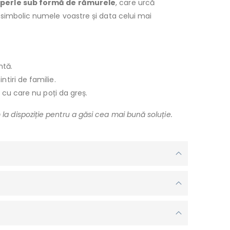
e
perle sub formă de rămurele
, care urcă
simbolic numele voastre și data celui mai
ntă.
tiri de familie.
 cu care nu poți da greș.
la dispoziție pentru a găsi cea mai bună soluție.