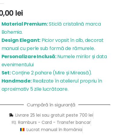
0
out of 5
0,00
lei
Material Premium:
Sticlă cristalină marca
Bohemia.
Design Elegant:
Picior vopsit în alb, decorat
manual cu perle sub formă de rămurele.
Personalizare Inclusă:
Numele mirilor și data
evenimentului
Set:
Conține 2 pahare (Mire și Mireasă).
Handmade:
Realizate în atelierul propriu în
aproximativ 5 zile lucrătoare.
Cumpără în siguranță
Livrare 25 lei sau gratuit peste 700 lei
Ramburs - Card - Transfer bancar
Lucrat manual în România