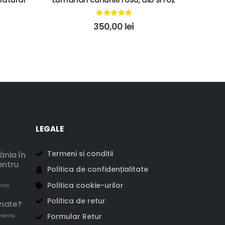
5.00
out of 5
350,00
lei
LEGALE
Termeni si conditii
ânia în
entru
Politica de confidențialitate
Politica cookie-urilor
nts
Politica de retur
enate?
ments
Formular Retur