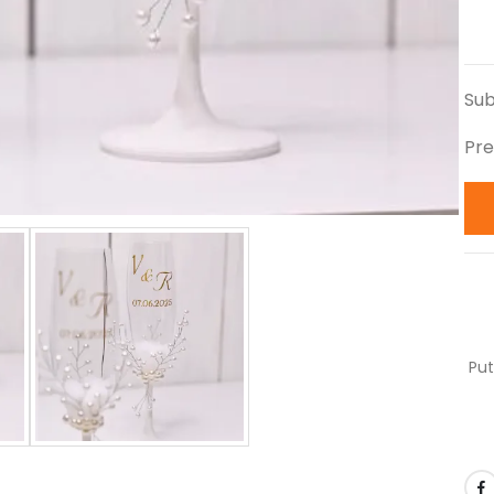
Sub
Pre
Put