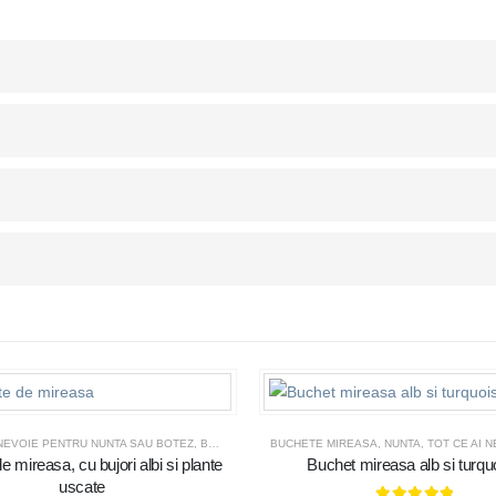
 NEVOIE PENTRU NUNTA SAU BOTEZ
,
BUCHETE MIREASA
BUCHETE MIREASA
,
NUNTA
,
NUNTA
,
TOT CE AI NEVOIE PENTR
e mireasa, cu bujori albi si plante
Buchet mireasa alb si turqu
uscate