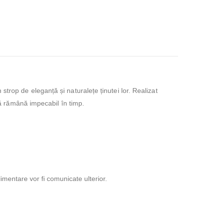
trop de eleganță și naturalețe ținutei lor. Realizat
să rămână impecabil în timp.
plimentare vor fi comunicate ulterior.