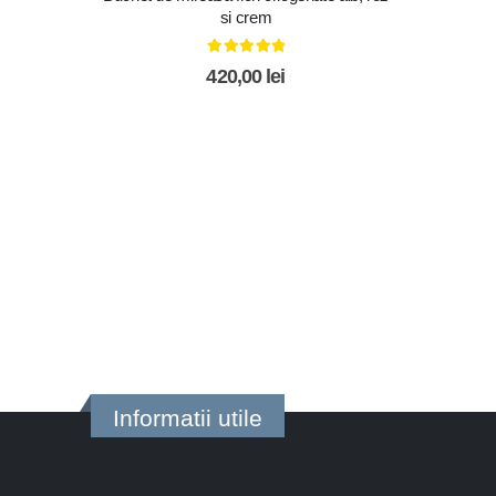
si crem
5.00
out of 5
420,00
lei
Informatii utile