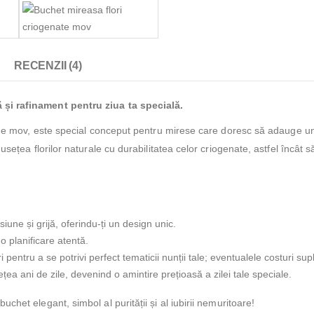
RECENZII (4)
și rafinament pentru ziua ta specială.
 de mov, este special conceput pentru mirese care doresc să adauge un s
usețea florilor naturale cu durabilitatea celor criogenate, astfel încât 
une și grijă, oferindu-ți un design unic.
o planificare atentă.
ri pentru a se potrivi perfect tematicii nunții tale; eventualele costuri su
țea ani de zile, devenind o amintire prețioasă a zilei tale speciale.
het elegant, simbol al purității și al iubirii nemuritoare!