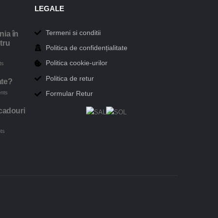
LEGALE
Termeni si conditii
nia în
tru
Politica de confidențialitate
Politica cookie-urilor
ts
Politica de retur
ate?
nts
Formular Retur
cadouri
ts