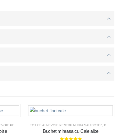
U NUNTA SAU BOTEZ
TOT CE AI NEVOIE PENTRU NUNTA SAU BOTEZ
,
BUCHETE MIREASA
,
N
oise
Buchet mireasa cu Cale albe