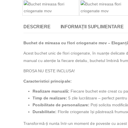
DESCRIERE
INFORMAȚII SUPLIMENTARE
Buchet de mireasa cu flori criogenate mov – Eleganță 
Acest buchet unic de flori criogenate, în nuanțe delicate
manual cu atenție la fiecare detaliu, buchetul îmbină frum
BROSA NU ESTE INCLUSA!
Caracteristici principale:
Realizare manuală:
Fiecare buchet este creat cu pasi
Timp de realizare:
5 zile lucrătoare – perfect pentru 
Posibilitate de personalizare:
Poți solicita modifică
Durabilitate:
Florile criogenate își păstrează frumuse
Transformă-ți nunta într-un moment de poveste cu acest buc