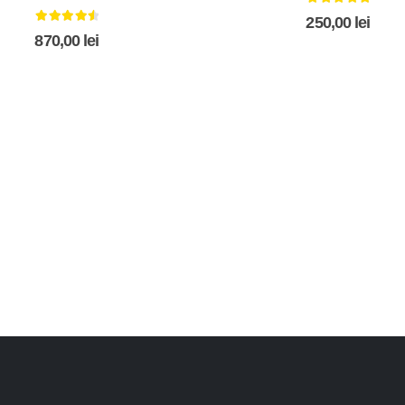
5.00
out of 5
250,00
lei
4.67
out of 5
870,00
lei