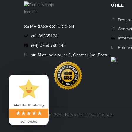
UTILE
Despre 
Sc MEDIASEB STUDIO Srl
Contac
cui: 39565124
Informat
(+4) 0769 790 145
Foto Vi
str. Micsunelelor, nr 5, Gasteni, jud. Bacau
What Our Clients Say
© Flori si Mesaje - 2026. Toate drepturile sunt rezervate!
207 reviews