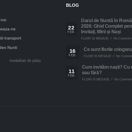
BLOG
noi
Darul de Nuntă în Româ
2026: Ghid Complet pen
22
teaza-ne
Invitați, Mirii și Nași
FEB.
ii transport
FLORI SI MESAJE
/
No Commen
deo Nunti
Ce sunt florile criogen
16
FEB.
FLORI SI MESAJE
/
No Comme
Cum invităm nașii? Cu 
11
sau fără?
FEB.
FLORI SI MESAJE
/
No Commen