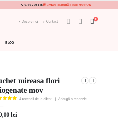
📞 0769 790 145
🚚 Livrare gratuită peste 700 RON
0
Despre noi
Contact
BLOG
chet mireasa flori
iogenate mov
4
recenzii de la clienți
|
Adaugă o recenzie
0
out of 5
0,00
lei