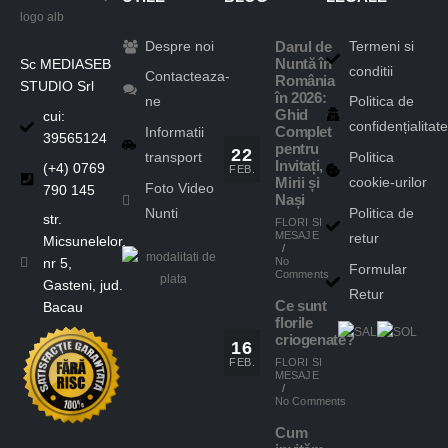
Despre noi
Termeni si
Darul de
Sc MEDIASEB
Nuntă în
conditii
Contacteaza-
România
STUDIO Srl
în 2026:
ne
Politica de
Ghid
cui:
confidențialitate
Complet
Informatii
39565124
pentru
22
transport
Politica
Invitați,
(+4) 0769
FEB.
cookie-urilor
Mirii și
Foto Video
790 145
Nași
Nunti
Politica de
str.
FLORI SI
MESAJE
retur
Micsunelelor,
/
No
nr 5,
Formular
Comments
Gasteni, jud.
Retur
Ce sunt
Bacau
florile
criogenate?
16
FLORI SI
FEB.
MESAJE
/
No Comments
Cum