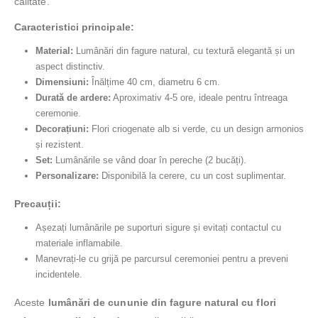
calitate.
Caracteristici principale:
Material:
Lumânări din fagure natural, cu textură elegantă și un
aspect distinctiv.
Dimensiuni:
Înălțime 40 cm, diametru 6 cm.
Durată de ardere:
Aproximativ 4-5 ore, ideale pentru întreaga
ceremonie.
Decorațiuni:
Flori criogenate alb si verde, cu un design armonios
și rezistent.
Set:
Lumânările se vând doar în pereche (2 bucăți).
Personalizare:
Disponibilă la cerere, cu un cost suplimentar.
Precauții:
Așezați lumânările pe suporturi sigure și evitați contactul cu
materiale inflamabile.
Manevrați-le cu grijă pe parcursul ceremoniei pentru a preveni
incidentele.
Aceste
lumânări de cununie din fagure natural cu flori