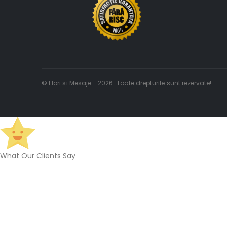
© Flori si Mesaje - 2026. Toate drepturile sunt rezervate!
What Our Clients Say