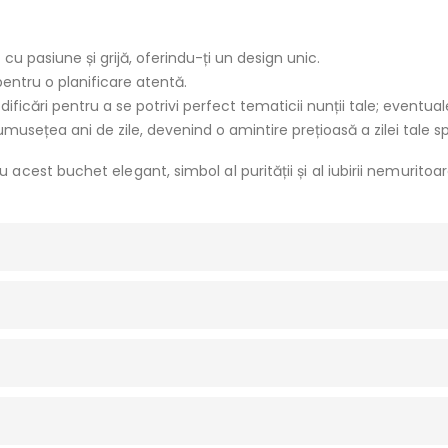
u pasiune și grijă, oferindu-ți un design unic.
pentru o planificare atentă.
dificări pentru a se potrivi perfect tematicii nunții tale; eventua
umusețea ani de zile, devenind o amintire prețioasă a zilei tale s
est buchet elegant, simbol al purității și al iubirii nemuritoar