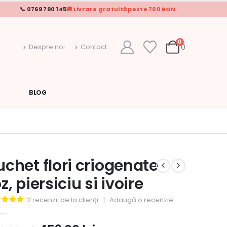
📞 0769 790 145
🚚 Livrare gratuită peste 700 RON
0
0
Despre noi
Contact
BLOG
uchet flori criogenate
z, piersiciu si ivoire
2
recenzii de la clienți
|
Adaugă o recenzie
out of 5