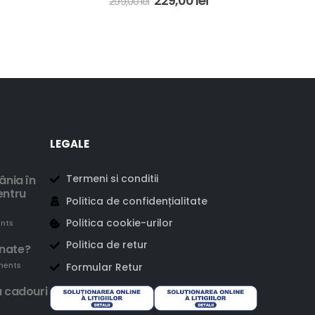
229,00
lei
299,00
lei
LEGALE
Termeni si conditii
ânia în
entru
Politica de confidențialitate
Politica cookie-urilor
nts
Politica de retur
enate?
ments
Formular Retur
u cadouri