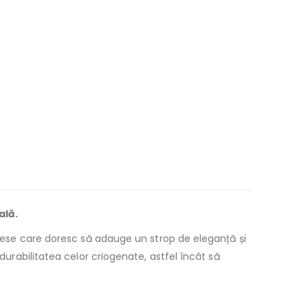
ală.
mirese care doresc să adauge un strop de eleganță și
durabilitatea celor criogenate, astfel încât să