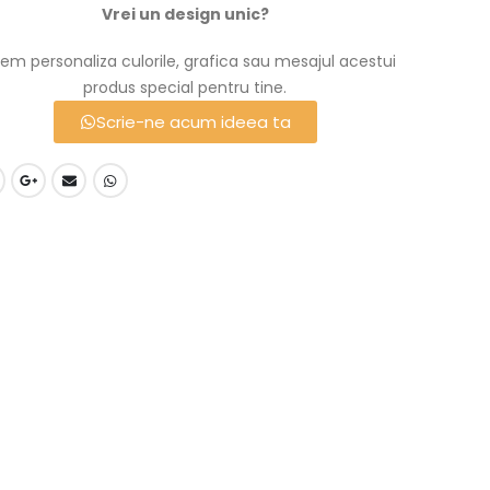
Vrei un design unic?
em personaliza culorile, grafica sau mesajul acestui
produs special pentru tine.
Scrie-ne acum ideea ta