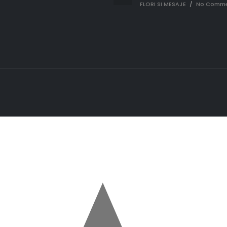
FLORI SI MESAJE
/
No Comme