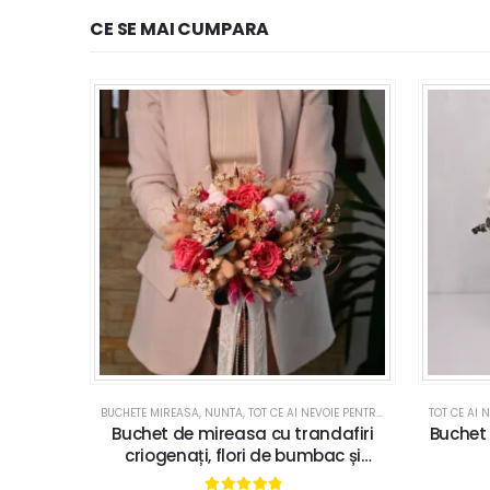
CE SE MAI CUMPARA
BUCHETE MIREASA
,
NUNTA
,
TOT CE AI NEVOIE PENTRU NUNTA SAU BOTEZ
TOT CE AI 
Buchet de mireasa cu trandafiri
Buchet 
criogenați, flori de bumbac și
plante uscate