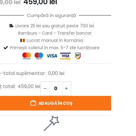
459,00
lei
9,00
lei
Cumpără în siguranță
Livrare 25 lei sau gratuit peste 700 lei
Ramburs - Card - Transfer bancar
Lucrat manual în România
Primești coletul în max. 5-7 zile lucrătoare
-total suplimentar:
0,00
lei
ț total:
459,00
lei
ADAUGĂ ÎN COȘ