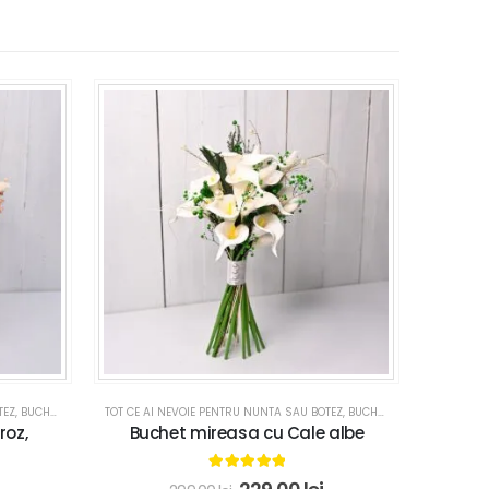
TEZ
,
BUCHETE MIREASA
TOT CE AI NEVOIE PENTRU NUNTA SAU BOTEZ
,
NUNTA
,
BUCHETE MIREASA
BUCHETE 
,
NUNT
roz,
Buchet mireasa cu Cale albe
Buche
5.00
out of 5