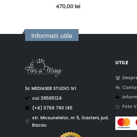
5.00
out of 5
470,00
lei
Informatii utile
UTILE
Despre
Conta
Sc MEDIASEB STUDIO Srl
Inform
cui: 39565124
Foto V
(+4) 0769 790 145
str. Micsunelelor, nr 5, Gasteni, jud.
Bacau