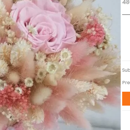
48
Sub
Pre