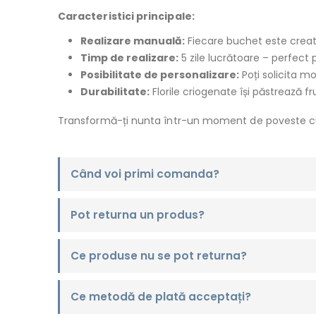
Caracteristici principale:
Realizare manuală:
Fiecare buchet este creat c
Timp de realizare:
5 zile lucrătoare – perfect 
Posibilitate de personalizare:
Poți solicita mo
Durabilitate:
Florile criogenate își păstrează fr
Transformă-ți nunta într-un moment de poveste cu ac
Când voi primi comanda?
Pot returna un produs?
Ce produse nu se pot returna?
Ce metodă de plată acceptați?