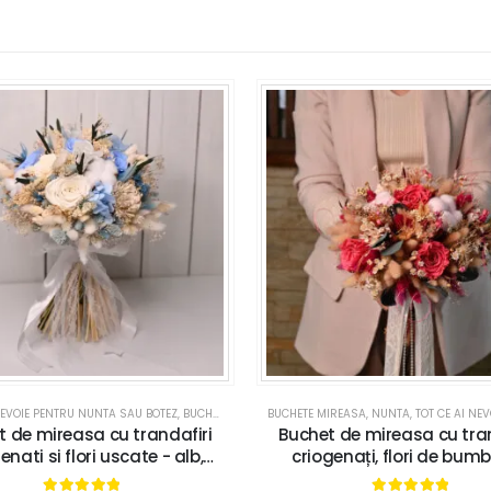
NEVOIE PENTRU NUNTA SAU BOTEZ
,
BUCHETE MIREASA
BUCHETE MIREASA
,
NUNTA
,
NUNTA
,
TOT CE AI NEVOIE PENTRU
t de mireasa cu trandafiri
Buchet de mireasa cu tran
enati si flori uscate - alb,
criogenați, flori de bumb
albastru, bleu, verde
plante uscate