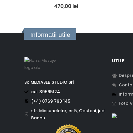
5.00
out of 5
470,00
lei
Informatii utile
UTILE
Despre
Sc MEDIASEB STUDIO Srl
Conta
cui: 39565124
Inform
(+4) 0769 790 145
Foto V
str. Micsunelelor, nr 5, Gasteni, jud.
Bacau