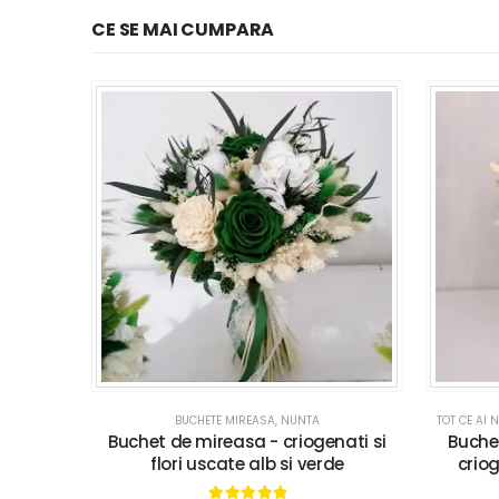
CE SE MAI CUMPARA
BUCHETE MIREASA
,
NUNTA
TOT CE AI 
Buchet de mireasa - criogenati si
Buche
flori uscate alb si verde
criog