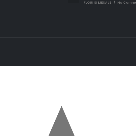
FLORI SI MESAJE
/
No Comme