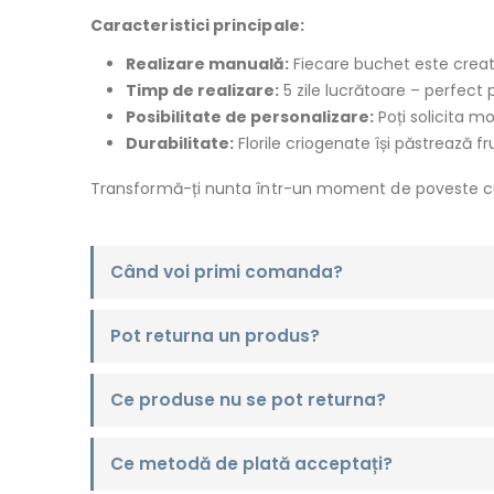
Caracteristici principale:
Realizare manuală:
Fiecare buchet este creat c
Timp de realizare:
5 zile lucrătoare – perfect 
Posibilitate de personalizare:
Poți solicita mo
Durabilitate:
Florile criogenate își păstrează fr
Transformă-ți nunta într-un moment de poveste cu ac
Când voi primi comanda?
Pot returna un produs?
Ce produse nu se pot returna?
Ce metodă de plată acceptați?