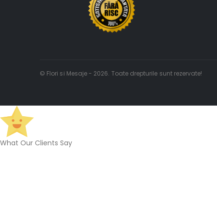
© Flori si Mesaje - 2026. Toate drepturile sunt rezervate!
What Our Clients Say