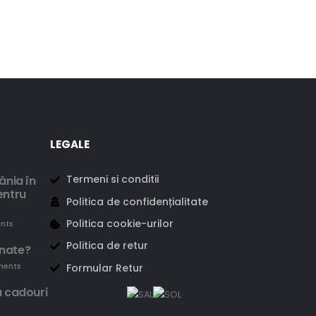
LEGALE
Termeni si conditii
ânia în
entru
Politica de confidențialitate
Politica cookie-urilor
nts
Politica de retur
enate?
ments
Formular Retur
u cadouri