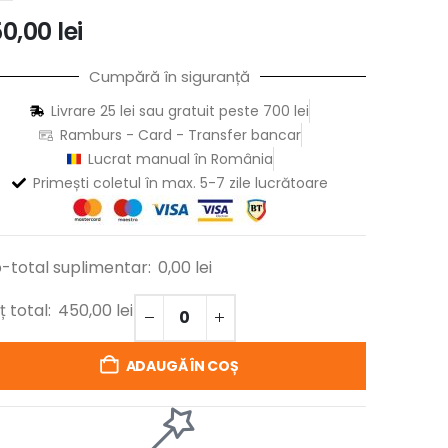
50,00
lei
Cumpără în siguranță
Livrare 25 lei sau gratuit peste 700 lei
Ramburs - Card - Transfer bancar
Lucrat manual în România
Primești coletul în max. 5-7 zile lucrătoare
-total suplimentar:
0,00
lei
ț total:
450,00
lei
ADAUGĂ ÎN COȘ