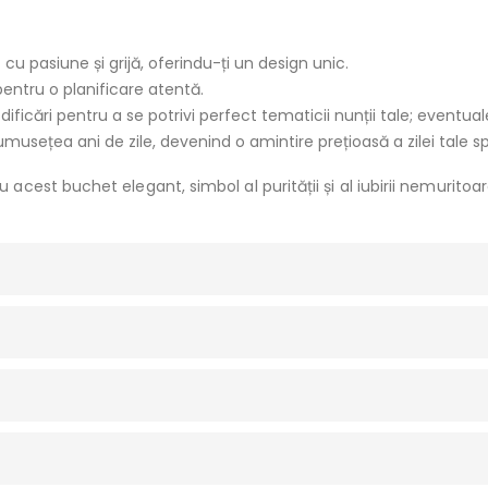
u pasiune și grijă, oferindu-ți un design unic.
pentru o planificare atentă.
dificări pentru a se potrivi perfect tematicii nunții tale; eventua
umusețea ani de zile, devenind o amintire prețioasă a zilei tale s
est buchet elegant, simbol al purității și al iubirii nemuritoar