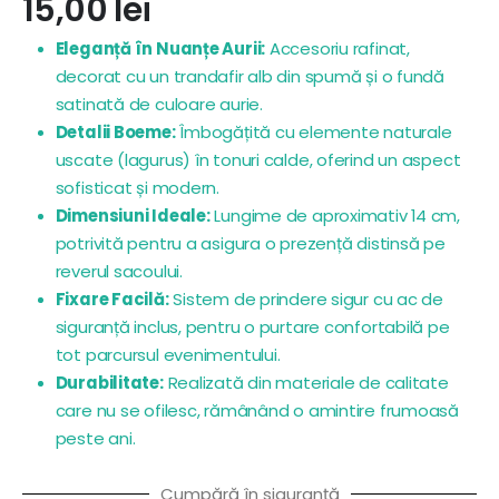
15,00
lei
Eleganță în Nuanțe Aurii:
Accesoriu rafinat,
decorat cu un trandafir alb din spumă și o fundă
satinată de culoare aurie.
Detalii Boeme:
Îmbogățită cu elemente naturale
uscate (lagurus) în tonuri calde, oferind un aspect
sofisticat și modern.
Dimensiuni Ideale:
Lungime de aproximativ 14 cm,
potrivită pentru a asigura o prezență distinsă pe
reverul sacoului.
Fixare Facilă:
Sistem de prindere sigur cu ac de
siguranță inclus, pentru o purtare confortabilă pe
tot parcursul evenimentului.
Durabilitate:
Realizată din materiale de calitate
care nu se ofilesc, rămânând o amintire frumoasă
peste ani.
Cumpără în siguranță