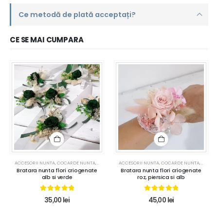
Ce metodă de plată acceptați?
CE SE MAI CUMPARA
ACCESORII NUNTA
,
COCARDE NUNTA
,
NUNTA
ACCESORII NUNTA
,
COCARDE NUNTA
,
NUNTA
Bratara nunta flori criogenate
Bratara nunta flori criogenate
alb si verde
roz, piersica si alb
5.00
out of 5
5.00
out of 5
35,00
lei
45,00
lei