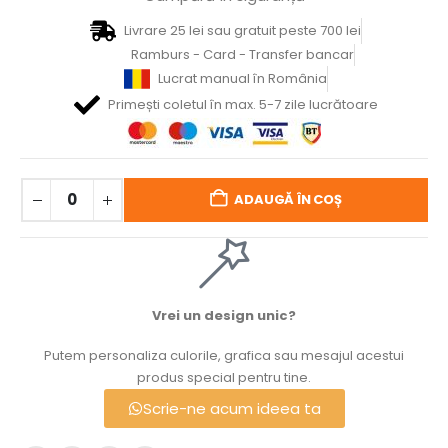
Livrare 25 lei sau gratuit peste 700 lei
Ramburs - Card - Transfer bancar
Lucrat manual în România
Primești coletul în max. 5-7 zile lucrătoare
ADAUGĂ ÎN COȘ
Vrei un design unic?
Putem personaliza culorile, grafica sau mesajul acestui
produs special pentru tine.
Scrie-ne acum ideea ta