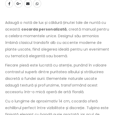
Adaugă o notă de lux și căldură ținutei tale de nuntă cu
această
cocarda personalizată
, creată manual pentru
a celebra momentele unice. Designul său armonios
îmbină clasicul trandafir alb cu accente moderne de
plante uscate, fiind alegerea ideală pentru un eveniment
cu tematică elegantă sau boemă.
Fiecare piesă este lucrată cu atenție, punând în valoare
contrastul superb dintre puritatea albului și strălucirea
discretă a fundei aurii. Elementele naturale uscate
adaugă textură și profunzime, transformând acest
accesoriu într-o mică operă de artă florală.
Cu o lungime de aproximativ 14 cm, cocarda oferă
echilibrul perfect între vizibilitate și discreție. Tulpina este
finisată elegant cu bandă aurie asortată, iar acul de