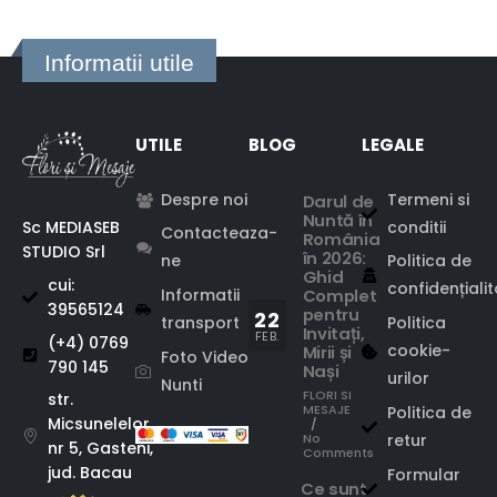
Informatii utile
UTILE
BLOG
LEGALE
Despre noi
Termeni si
Darul de
Nuntă în
Sc MEDIASEB
conditii
Contacteaza-
România
STUDIO Srl
în 2026:
ne
Politica de
Ghid
cui:
confidențiali
Complet
Informatii
39565124
pentru
22
transport
Politica
Invitați,
FEB.
(+4) 0769
cookie-
Mirii și
Foto Video
790 145
Nași
urilor
Nunti
FLORI SI
str.
MESAJE
Politica de
Micsunelelor,
/
No
retur
nr 5, Gasteni,
Comments
jud. Bacau
Formular
Ce sunt